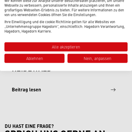
Wir können diese zur Analyse unserer Besucherdaten platzieren, um unsere
Webseite zu verbessern, personalisierte Inhalte anzuzeigen und Ihnen ein
großartiges Webseiten-Erlebnis zu bieten. Für weitere Informationen zu den
von uns verwendeten Cookies öffnen Sie die Einstellungen.
Ihre Einwilligung und die cookie Richtlinie gelten für alle Websites von
„Unternehmensgruppe Hagedorn“, einschließlich: Hagedorn Verantwortung,
Hagedorn, Hagedorn Karriere.
11.07.2026
|
Hagedorn News
Alle akzeptieren
FUSSBALL VERBINDET – EIN B
Ablehnen
Nein, anpassen
ESONDERER NACHMITTAG IM H
EIDEWALD
Beitrag lesen
DU HAST EINE FRAGE?