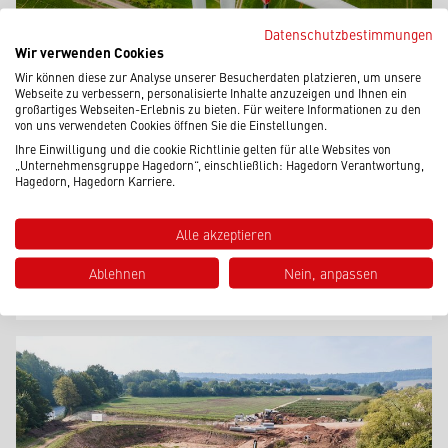
Datenschutzbestimmungen
Wir verwenden Cookies
Wir können diese zur Analyse unserer Besucherdaten platzieren, um unsere
Webseite zu verbessern, personalisierte Inhalte anzuzeigen und Ihnen ein
großartiges Webseiten-Erlebnis zu bieten. Für weitere Informationen zu den
von uns verwendeten Cookies öffnen Sie die Einstellungen.
Ihre Einwilligung und die cookie Richtlinie gelten für alle Websites von
„Unternehmensgruppe Hagedorn“, einschließlich: Hagedorn Verantwortung,
Hagedorn, Hagedorn Karriere.
Alle akzeptieren
FELDHEIM
|
Abbruch und Altlastensanierung
EINSATZ IM WINDPARK
Ablehnen
Nein, anpassen