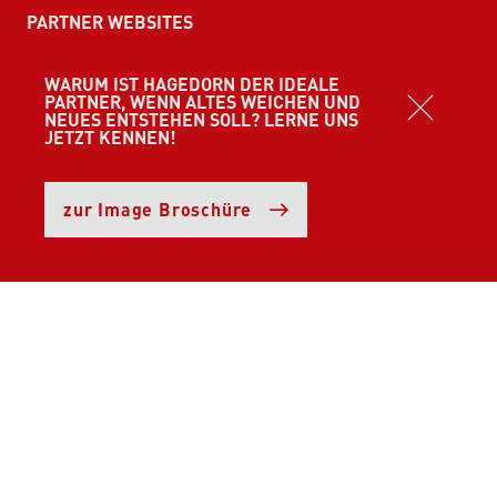
PARTNER WEBSITES
WARUM IST HAGEDORN DER IDEALE
Schüttflix
PARTNER, WENN ALTES WEICHEN UND
NEUES ENTSTEHEN SOLL? LERNE UNS
JETZT KENNEN!
u+i interact
zur Image Broschüre
Wasel
Barber Shop
Rare Schätze