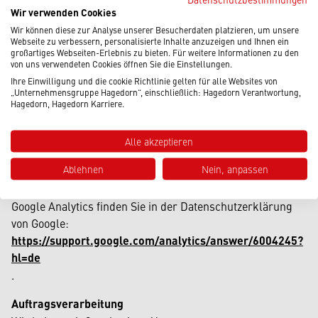
indem Sie das unter dem folgenden Link verfügbare
Wir verwenden Cookies
Browser-Plugin herunterladen und installieren:
Wir können diese zur Analyse unserer Besucherdaten platzieren, um unsere
Webseite zu verbessern, personalisierte Inhalte anzuzeigen und Ihnen ein
https://tools.google.com/dlpage/gaoptout?hl=de
.
großartiges Webseiten-Erlebnis zu bieten. Für weitere Informationen zu den
von uns verwendeten Cookies öffnen Sie die Einstellungen.
Widerspruch gegen Datenerfassung
Ihre Einwilligung und die cookie Richtlinie gelten für alle Websites von
Sie können die Erfassung Ihrer Daten durch Google
„Unternehmensgruppe Hagedorn“, einschließlich: Hagedorn Verantwortung,
Hagedorn, Hagedorn Karriere.
Analytics verhindern, indem Sie auf folgenden Link klicken.
Es wird ein Opt-Out-Cookie gesetzt, der die Erfassung
Alle akzeptieren
Ihrer Daten bei zukünftigen Besuchen dieser Website
verhindert: Google Analytics deaktivieren.
Ablehnen
Nein, anpassen
Mehr Informationen zum Umgang mit Nutzerdaten bei
Google Analytics finden Sie in der Datenschutzerklärung
von Google:
https://support.google.com/analytics/answer/6004245?
hl=de
.
Auftragsverarbeitung