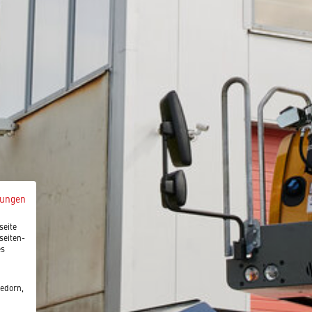
mungen
seite
seiten-
es
edorn,