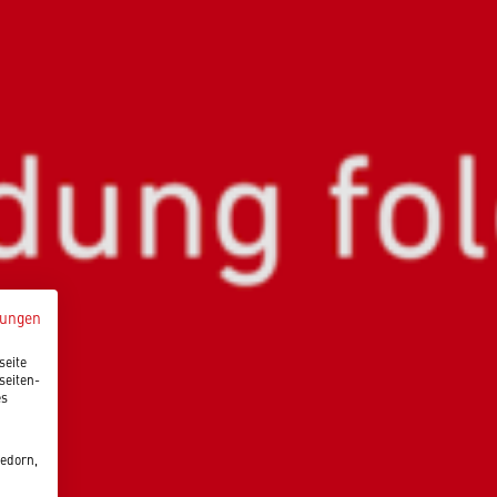
mungen
seite
seiten-
es
edorn,