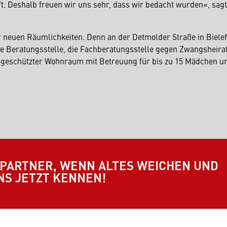
lft. Deshalb freuen wir uns sehr, dass wir bedacht wurden«, sag
 neuen Räumlichkeiten. Denn an der Detmolder Straße in Bielef
ie Beratungsstelle, die Fachberatungsstelle gegen Zwangsheirat
h geschützter Wohnraum mit Betreuung für bis zu 15 Mädchen u
 PARTNER, WENN ALTES WEICHEN UND
NS JETZT KENNEN!