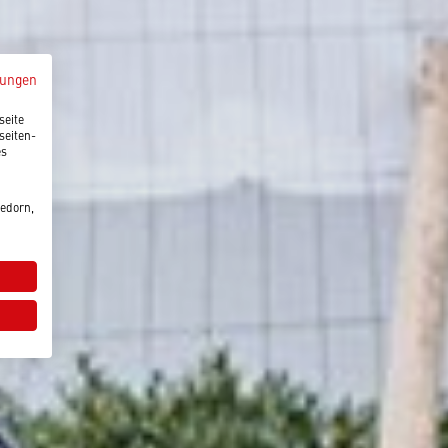
mungen
seite
seiten-
es
edorn,