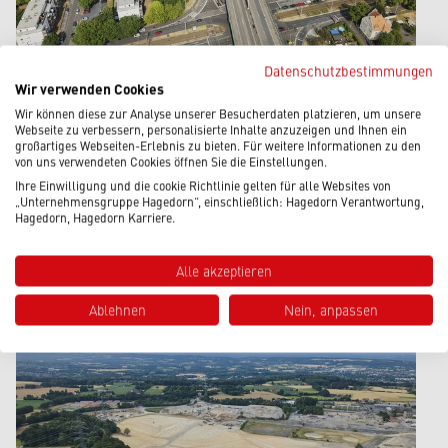
Datenschutzbestimmungen
Wir verwenden Cookies
22.07.2026
|
Pressemitteilung
Wir können diese zur Analyse unserer Besucherdaten platzieren, um unsere
Webseite zu verbessern, personalisierte Inhalte anzuzeigen und Ihnen ein
HAGEDORN ÜBERNIMMT
großartiges Webseiten-Erlebnis zu bieten. Für weitere Informationen zu den
von uns verwendeten Cookies öffnen Sie die Einstellungen.
RÜCKBAU DER A 565-
Ihre Einwilligung und die cookie Richtlinie gelten für alle Websites von
VORLANDBRÜCKE IN BONN
„Unternehmensgruppe Hagedorn“, einschließlich: Hagedorn Verantwortung,
Hagedorn, Hagedorn Karriere.
Beitrag lesen
Alle akzeptieren
Ablehnen
Nein, anpassen