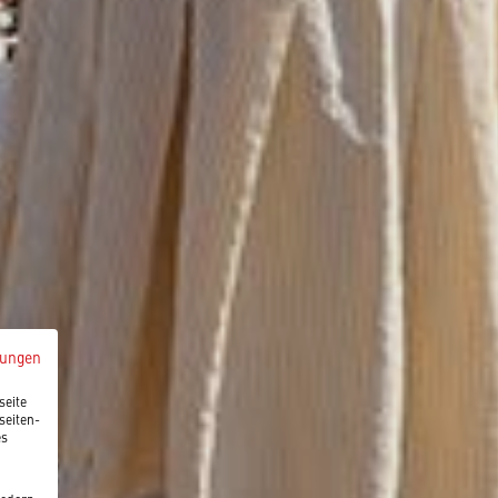
mungen
seite
seiten-
es