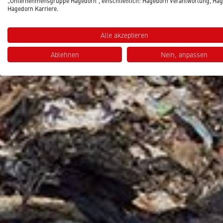
„Unternehmensgruppe Hagedorn“, einschließlich: Hagedorn Verantwortung, Hag
Hagedorn Karriere.
Alle akzeptieren
Ablehnen
Nein, anpassen