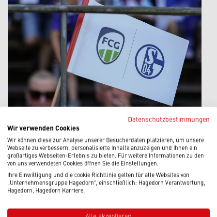
Datenschutzbestimmungen
Wir verwenden Cookies
11.07.2026
|
Hagedorn News
Wir können diese zur Analyse unserer Besucherdaten platzieren, um unsere
FUSSBALL VERBINDET – EIN B
Webseite zu verbessern, personalisierte Inhalte anzuzeigen und Ihnen ein
großartiges Webseiten-Erlebnis zu bieten. Für weitere Informationen zu den
ESONDERER NACHMITTAG IM H
von uns verwendeten Cookies öffnen Sie die Einstellungen.
EIDEWALD
Ihre Einwilligung und die cookie Richtlinie gelten für alle Websites von
„Unternehmensgruppe Hagedorn“, einschließlich: Hagedorn Verantwortung,
Hagedorn, Hagedorn Karriere.
Beitrag lesen
Alle akzeptieren