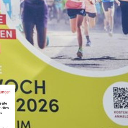
mungen
seite
seiten-
es