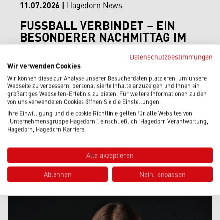
11.07.2026
|
Hagedorn News
FUSSBALL VERBINDET – EIN B
ESONDERER NACHMITTAG IM H
EIDEWALD
Datenschutzbestimmungen
Wir verwenden Cookies
Wir können diese zur Analyse unserer Besucherdaten platzieren, um unsere
Beitrag lesen
Webseite zu verbessern, personalisierte Inhalte anzuzeigen und Ihnen ein
großartiges Webseiten-Erlebnis zu bieten. Für weitere Informationen zu den
von uns verwendeten Cookies öffnen Sie die Einstellungen.
Ihre Einwilligung und die cookie Richtlinie gelten für alle Websites von
„Unternehmensgruppe Hagedorn“, einschließlich: Hagedorn Verantwortung,
Hagedorn, Hagedorn Karriere.
DU HAST EINE FRAGE?
SPRICH UNS GERNE AN
Alle akzeptieren
Ablehnen
Nein, anpassen