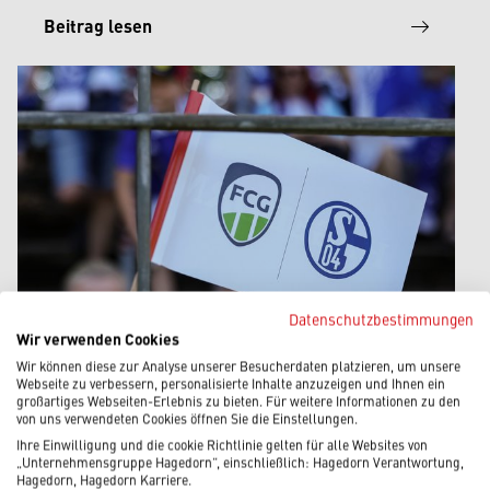
Beitrag lesen
Datenschutzbestimmungen
Wir verwenden Cookies
Wir können diese zur Analyse unserer Besucherdaten platzieren, um unsere
Webseite zu verbessern, personalisierte Inhalte anzuzeigen und Ihnen ein
11.07.2026
|
Hagedorn News
großartiges Webseiten-Erlebnis zu bieten. Für weitere Informationen zu den
von uns verwendeten Cookies öffnen Sie die Einstellungen.
FUSSBALL VERBINDET – EIN B
Ihre Einwilligung und die cookie Richtlinie gelten für alle Websites von
ESONDERER NACHMITTAG IM H
„Unternehmensgruppe Hagedorn“, einschließlich: Hagedorn Verantwortung,
Hagedorn, Hagedorn Karriere.