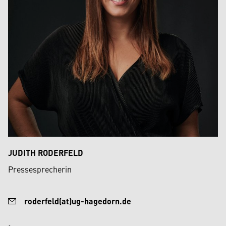
JUDITH RODERFELD
Pressesprecherin
roderfeld(at)ug-hagedorn.de