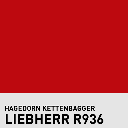
HAGEDORN KETTENBAGGER
LIEBHERR R936