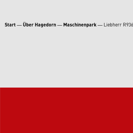
Start
―
Über Hagedorn
―
Maschinenpark
―
Liebherr R93