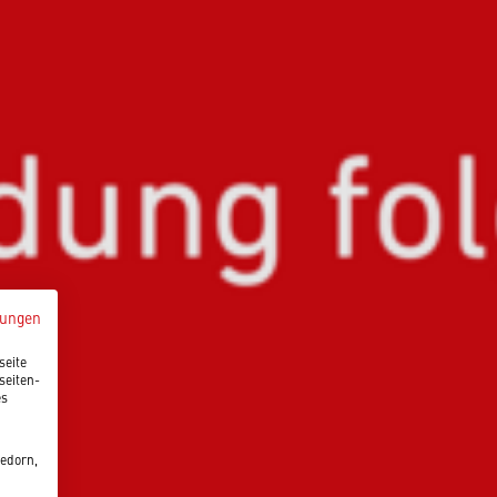
mungen
seite
seiten-
es
edorn,