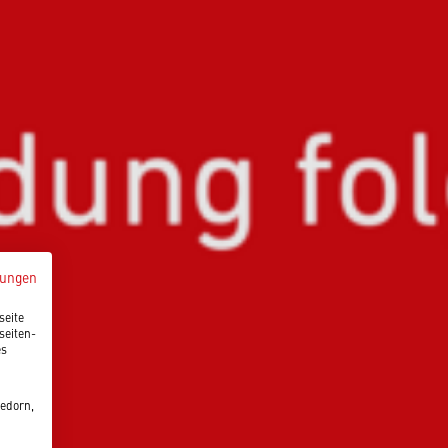
mungen
seite
seiten-
es
edorn,