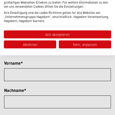
Zentrale Gütersloh
großartiges Webseiten-Erlebnis zu bieten. Für weitere Informationen zu den
von uns verwendeten Cookies öffnen Sie die Einstellungen.
Werner-von-Siemens-Straße 18
Ihre Einwilligung und die cookie Richtlinie gelten für alle Websites von
33334 Gütersloh
„Unternehmensgruppe Hagedorn“, einschließlich: Hagedorn Verantwortung,
Hagedorn, Hagedorn Karriere.
info(at)ug-hagedorn.de
Alle akzeptieren
Ablehnen
Nein, anpassen
+49 5241 50051 0
Vorname*
Nachname*