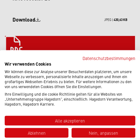
Download
JPEG |
430,63 KB
Datenschutzbestimmungen
PRESSEMELDUNG_DEUTSCHLANDS_GRO__SSTE
Wir verwenden Cookies
R_ABBRUCHBAGGER.PDF
Wir können diese zur Analyse unserer Besucherdaten platzieren, um unsere
Webseite zu verbessern, personalisierte Inhalte anzuzeigen und Ihnen ein
großartiges Webseiten-Erlebnis zu bieten. Für weitere Informationen zu den
von uns verwendeten Cookies öffnen Sie die Einstellungen.
Download
PDF |
101,07 KB
Ihre Einwilligung und die cookie Richtlinie gelten für alle Websites von
„Unternehmensgruppe Hagedorn“, einschließlich: Hagedorn Verantwortung,
Hagedorn, Hagedorn Karriere.
Alle akzeptieren
AKTUELLES
WAS UNS BEWEGT
Ablehnen
Nein, anpassen