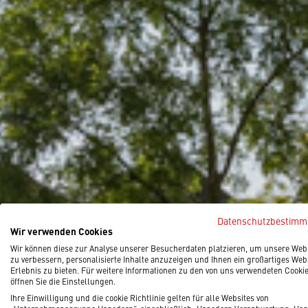
Datenschutzbestim
Wir verwenden Cookies
Wir können diese zur Analyse unserer Besucherdaten platzieren, um unsere Web
zu verbessern, personalisierte Inhalte anzuzeigen und Ihnen ein großartiges Web
Erlebnis zu bieten. Für weitere Informationen zu den von uns verwendeten Cooki
öffnen Sie die Einstellungen.
Ihre Einwilligung und die cookie Richtlinie gelten für alle Websites von