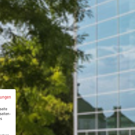
mungen
seite
seiten-
es