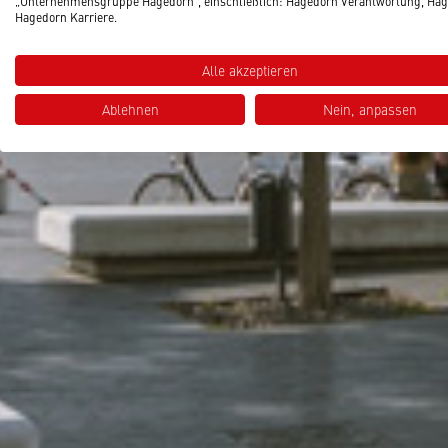
„Unternehmensgruppe Hagedorn“, einschließlich: Hagedorn Verantwortung, Hag
Hagedorn Karriere.
Alle akzeptieren
Ablehnen
Nein, anpassen