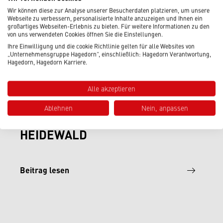
Wir können diese zur Analyse unserer Besucherdaten platzieren, um unsere
Webseite zu verbessern, personalisierte Inhalte anzuzeigen und Ihnen ein
großartiges Webseiten-Erlebnis zu bieten. Für weitere Informationen zu den
von uns verwendeten Cookies öffnen Sie die Einstellungen.
Ihre Einwilligung und die cookie Richtlinie gelten für alle Websites von
„Unternehmensgruppe Hagedorn“, einschließlich: Hagedorn Verantwortung,
Hagedorn, Hagedorn Karriere.
Alle akzeptieren
11.07.2026
|
Hagedorn News
FUSSBALL VERBINDET – EIN B
Ablehnen
Nein, anpassen
ESONDERER NACHMITTAG IM H
EIDEWALD
Beitrag lesen