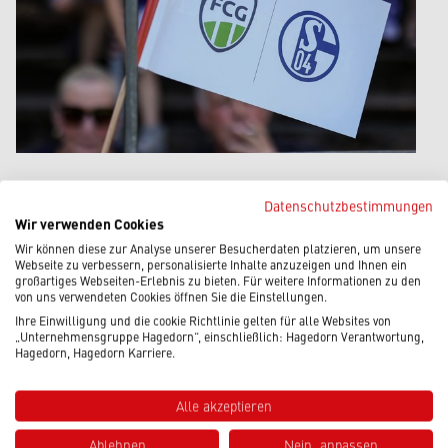
11.07.2026
|
Hagedorn News
Datenschutzbestimmungen
Wir verwenden Cookies
FUSSBALL VERBINDET – EIN B
ESONDERER NACHMITTAG IM H
Wir können diese zur Analyse unserer Besucherdaten platzieren, um unsere
Webseite zu verbessern, personalisierte Inhalte anzuzeigen und Ihnen ein
EIDEWALD
großartiges Webseiten-Erlebnis zu bieten. Für weitere Informationen zu den
von uns verwendeten Cookies öffnen Sie die Einstellungen.
Ihre Einwilligung und die cookie Richtlinie gelten für alle Websites von
„Unternehmensgruppe Hagedorn“, einschließlich: Hagedorn Verantwortung,
Beitrag lesen
Hagedorn, Hagedorn Karriere.
Alle akzeptieren
Ablehnen
Nein, anpassen