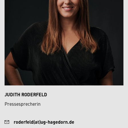
JUDITH RODERFELD
Pressesprecherin
roderfeld(at)ug-hagedorn.de