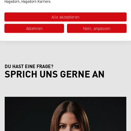
ESONDERER NACHMITTAG IM H
Hagedorn, Hagedorn Karriere.
EIDEWALD
Alle akzeptieren
Ablehnen
Nein, anpassen
Beitrag lesen
DU HAST EINE FRAGE?
SPRICH UNS GERNE AN